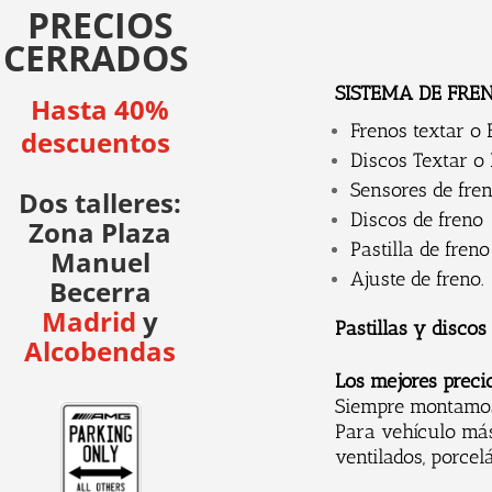
PRECIOS
CERRADOS
SISTEMA DE FR
Hasta 40%
Frenos textar 
descuentos
Discos Textar o
Sensores de fre
Dos talleres:
Discos de freno 
Zona Plaza
Pastilla de freno
Manuel
Ajuste de freno.
Becerra
Madrid
y
Pastillas y disco
Alcobendas
Los mejores preci
Siempre montam
Para vehículo más
ventilados, porcel