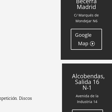
Becerra
Madrid
C/ Marqués de
Mondejar N6
Google
Map
Alcobendas,
Salida 16
N-1
Avenida de la
petición. Discos
Industria 14