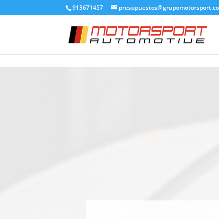
913671457
presupuestos@grupomotorsport.c