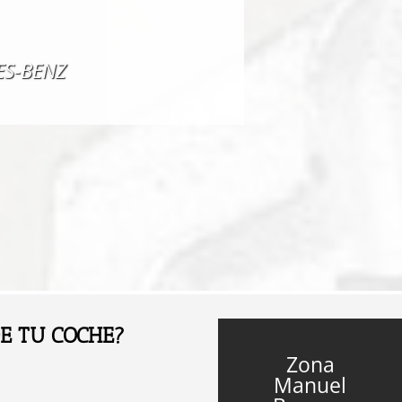
ES-BENZ
DE TU COCHE
?
Zona
Manuel